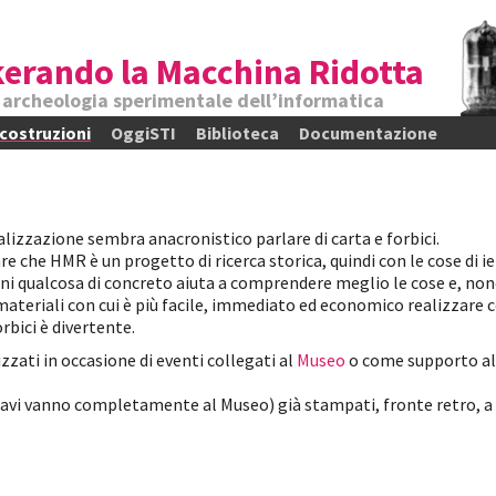
erando la Macchina Ridotta
e archeologia sperimentale dell’informatica
)costruzioni
OggiSTI
Biblioteca
Documentazione
alizzazione sembra anacronistico parlare di carta e forbici.
e che HMR è un progetto di ricerca storica, quindi con le cose di ier
mani qualcosa di concreto aiuta a comprendere meglio le cose e, n
materiali con cui è più facile, immediato ed economico realizzare c
rbici è divertente.
izzati in occasione di eventi collegati al
Museo
o come supporto alle
icavi vanno completamente al Museo) già stampati, fronte retro, a 