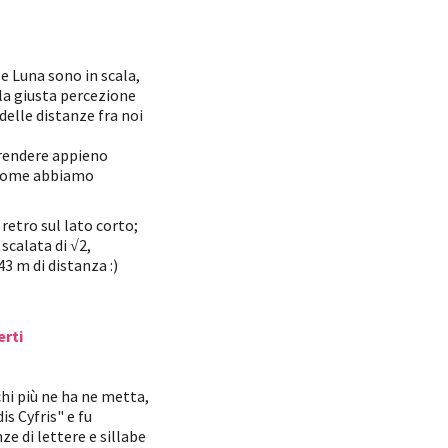
 e Luna sono in scala,
la giusta percezione
delle distanze fra noi
rendere appieno
, come abbiamo
 retro sul lato corto;
scalata di √2,
3 m di distanza :)
erti
chi più ne ha ne metta,
s Cyfris" e fu
nze di lettere e sillabe