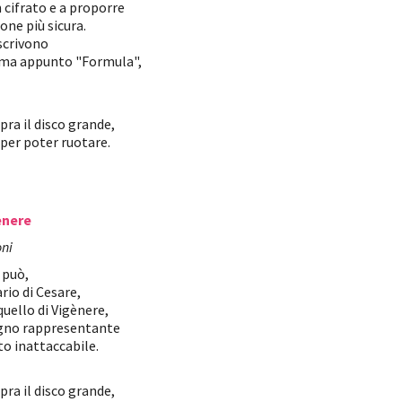
cifrato e a proporre
ione più sicura.
escrivono
iama appunto "Formula",
pra il disco grande,
 per poter ruotare.
ènere
oni
 può,
ario di Cesare,
 quello di Vigènere,
degno rappresentante
to inattaccabile.
pra il disco grande,