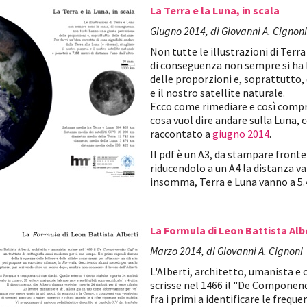
La Terra e la Luna, in scala
Giugno 2014, di Giovanni A. Cignoni
Non tutte le illustrazioni di Terra
di conseguenza non sempre si ha 
delle proporzioni e, soprattutto, 
e il nostro satellite naturale.
Ecco come rimediare e così comp
cosa vuol dire andare sulla Luna
raccontato a
giugno 2014
.
Il pdf è un A3, da stampare fronte
riducendolo a un A4 la distanza va 
insomma, Terra e Luna vanno a 5.4
La Formula di Leon Battista Alb
Marzo 2014, di Giovanni A. Cignoni
L'Alberti, architetto, umanista e 
scrisse nel 1466 il "De Componendi
fra i primi a identificare le freque