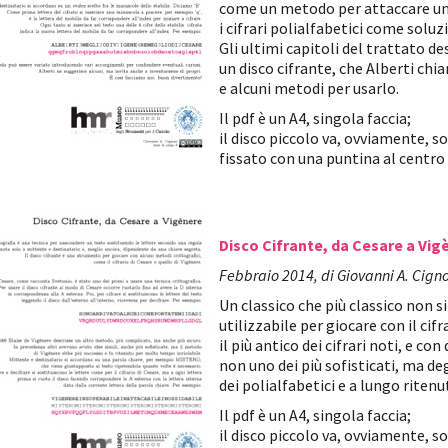
come un metodo per attaccare un 
i cifrari polialfabetici come soluz
Gli ultimi capitoli del trattato d
un disco cifrante, che Alberti ch
e alcuni metodi per usarlo.
Il pdf è un A4, singola faccia;
il disco piccolo va, ovviamente, so
fissato con una puntina al centro
Disco Cifrante, da Cesare a Vig
Febbraio 2014, di Giovanni A. Cign
Un classico che più classico non si
utilizzabile per giocare con il cifr
il più antico dei cifrari noti, e con
non uno dei più sofisticati, ma 
dei polialfabetici e a lungo ritenu
Il pdf è un A4, singola faccia;
il disco piccolo va, ovviamente, so