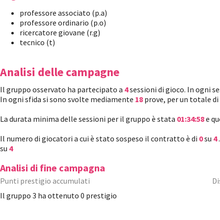
professore associato (p.a)
professore ordinario (p.o)
ricercatore giovane (r.g)
tecnico (t)
Analisi delle campagne
Il gruppo osservato ha partecipato a
4
sessioni di gioco. In ogni 
In ogni sfida si sono svolte mediamente
18
prove, per un totale di
La durata minima delle sessioni per il gruppo è stata
01:34:58
e qu
Il numero di giocatori a cui è stato sospeso il contratto è di
0
su
4
su
4
Analisi di fine campagna
Punti prestigio accumulati
Di
Il gruppo 3 ha ottenuto 0 prestigio