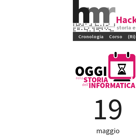
Hack
storia 
Cronologia
Corso
(Ri
19
maggio