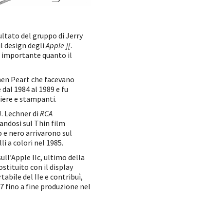
sultato del gruppo di Jerry
il design degli
Apple ][
.
e importante quanto il
hen Peart che facevano
dal 1984 al 1989 e fu
iere e stampanti.
J. Lechner di
RCA
sandosi sul Thin film
co e nero arrivarono sul
i a colori nel 1985.
ull’Apple IIc, ultimo della
stituito con il display
tabile del IIe e contribuì,
77 fino a fine produzione nel