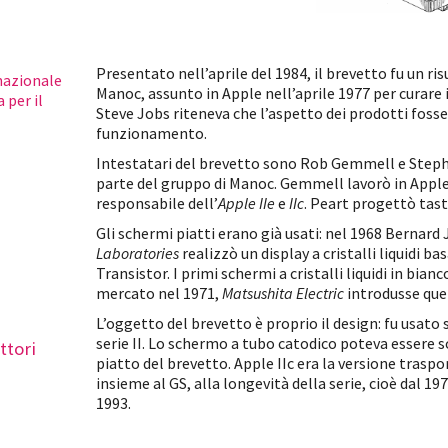
Presentato nell’aprile del 1984, il brevetto fu un ri
nazionale
Manoc, assunto in Apple nell’aprile 1977 per curare 
 per il
Steve Jobs riteneva che l’aspetto dei prodotti foss
funzionamento.
Intestatari del brevetto sono Rob Gemmell e Step
parte del gruppo di Manoc. Gemmell lavorò in Apple 
responsabile dell’
Apple IIe
e
IIc
. Peart progettò tast
Gli schermi piatti erano già usati: nel 1968 Bernard 
Laboratories
realizzò un display a cristalli liquidi ba
Transistor. I primi schermi a cristalli liquidi in bian
mercato nel 1971,
Matsushita Electric
introdusse quell
L’oggetto del brevetto è proprio il design: fu usato s
serie II. Lo schermo a tubo catodico poteva essere so
ttori
piatto del brevetto. Apple IIc era la versione traspor
insieme al GS, alla longevità della serie, cioè dal 19
1993.